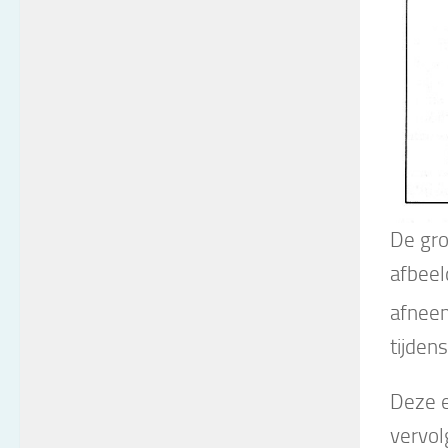
De gro
afbeel
afneem
tijden
Deze e
vervol