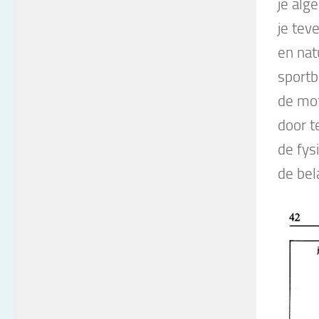
je alg
je tev
en nat
sportb
de mot
door t
de fys
de bel