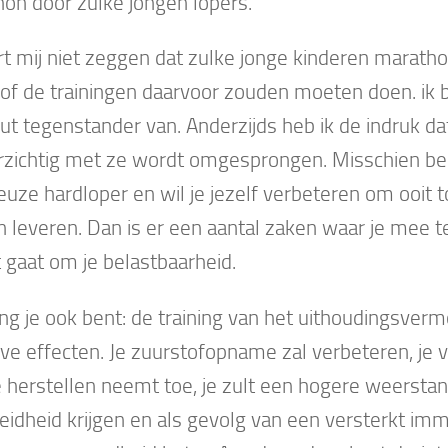
on door zulke jongen lopers.
rt mij niet zeggen dat zulke jonge kinderen marat
 of de trainingen daarvoor zouden moeten doen. ik 
ut tegenstander van. Anderzijds heb ik de indruk d
rzichtig met ze wordt omgesprongen. Misschien ben 
euze hardloper en wil je jezelf verbeteren om ooit t
 leveren. Dan is er een aantal zaken waar je mee 
t gaat om je belastbaarheid.
ng je ook bent: de training van het uithoudingsver
eve effecten. Je zuurstofopname zal verbeteren, j
e herstellen neemt toe, je zult een hogere weersta
idheid krijgen en als gevolg van een versterkt i