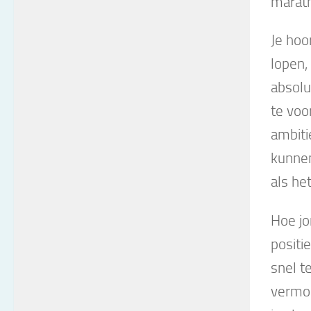
marath
Je hoo
lopen,
absolu
te voo
ambiti
kunnen
als he
Hoe jo
positi
snel t
vermoe