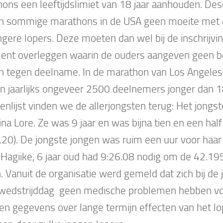
ons een leeftijdslimiet van 18 jaar aanhouden. De
n sommige marathons in de USA geen moeite met
ngere lopers. Deze moeten dan wel bij de inschrijvi
ent overleggen waarin de ouders aangeven geen b
 tegen deelname. In de marathon van Los Angeles 
en jaarlijks ongeveer 2500 deelnemers jonger dan 18
genlijst vinden we de allerjongsten terug: Het jongs
ina Lore. Ze was 9 jaar en was bijna tien en een ha
.20). De jongste jongen was ruim een uur voor haar 
 Hagiike, 6 jaar oud had 9:26.08 nodig om de 42.19
. Vanuit de organisatie werd gemeld dat zich bij de 
 wedstrijddag geen medische problemen hebben vo
een gegevens over lange termijn effecten van het l