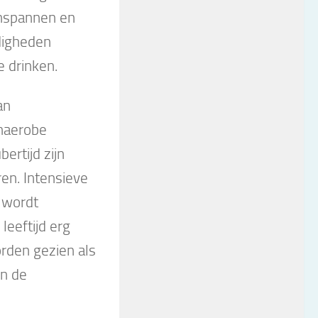
inspannen en
digheden
e drinken.
an
anaerobe
ertijd zijn
en. Intensieve
 wordt
leeftijd erg
orden gezien als
in de