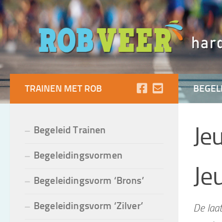
Doorgaan naar inhoud
TRAINEN MET ROB
BEGEL
Je
Begeleid Trainen
Begeleidingsvormen
Je
Begeleidingsvorm ‘Brons’
Begeleidingsvorm ‘Zilver’
De laa