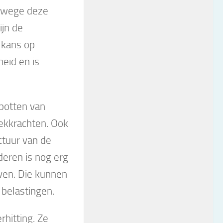
anwege deze
jn de
 kans op
eid en is
 botten van
ekkrachten. Ook
ctuur van de
deren is nog erg
ven. Die kunnen
 belastingen.
hitting. Ze