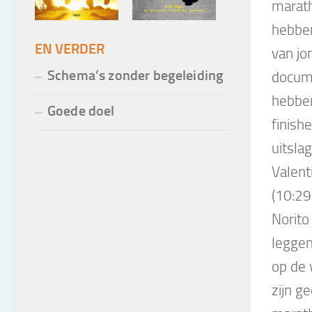
marath
hebbe
EN VERDER
van jo
Schema’s zonder begeleiding
docum
hebben
Goede doel
finish
uitsla
Valent
(10:29
Norito
leggen
op de
zijn g