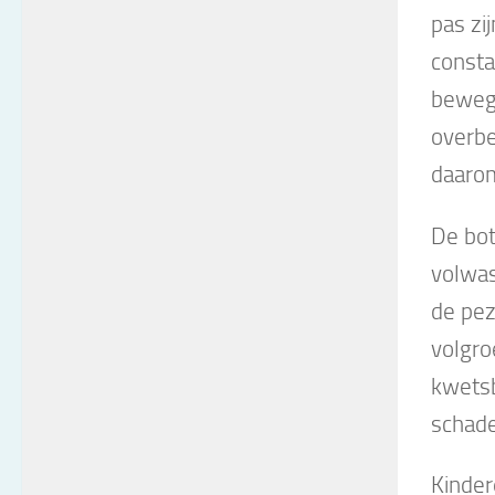
pas zi
consta
bewegi
overbe
daarom
De bot
volwas
de pez
volgro
kwetsb
schade
Kinder