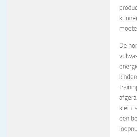
produc
kunnen
moeten
De hor
volwas
energi
kinder
traini
afgera
klein 
een be
loopnu