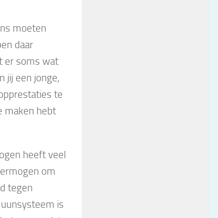
hons moeten
ben daar
at er soms wat
jij een jonge,
opprestaties te
te maken hebt
mogen heeft veel
e vermogen om
nd tegen
mmuunsysteem is