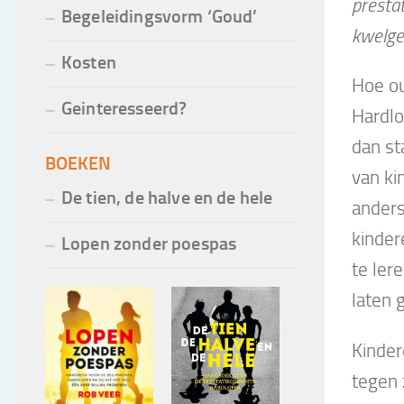
prestat
Begeleidingsvorm ‘Goud’
kwelge
Kosten
Hoe ou
Geinteresseerd?
Hardlo
dan st
BOEKEN
van ki
De tien, de halve en de hele
anders
kinder
Lopen zonder poespas
te ler
laten 
Kinder
tegen 