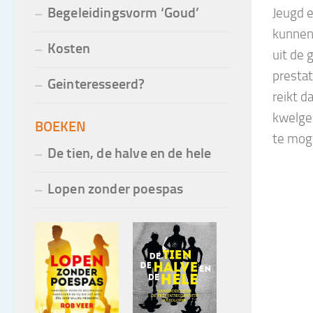
Jeugd e
Begeleidingsvorm ‘Goud’
kunnen
Kosten
uit de 
prestat
Geinteresseerd?
reikt d
kwelge
BOEKEN
te moge
De tien, de halve en de hele
Lopen zonder poespas