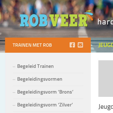
Doorgaan naar inhoud
JEUG
TRAINEN MET ROB
Begeleid Trainen
Begeleidingsvormen
Begeleidingsvorm ‘Brons’
Begeleidingsvorm ‘Zilver’
Jeugd